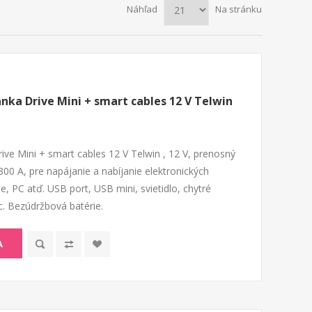
Náhľad
Na stránku
nka Drive Mini + smart cables 12 V Telwin
ive Mini + smart cables 12 V Telwin , 12 V, prenosný
 300 A, pre napájanie a nabíjanie elektronických
e, PC atď. USB port, USB mini, svietidlo, chytré
c. Bezúdržbová batérie.
A