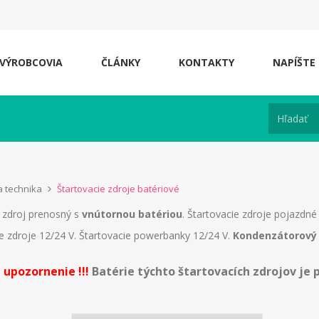
VÝROBCOVIA
ČLÁNKY
KONTAKTY
NAPÍŠTE
a technika
Štartovacie zdroje batériové
í zdroj prenosný s
vnútornou batériou
. Štartovacie zdroje pojazdn
ie zdroje 12/24 V. Štartovacie powerbanky 12/24 V.
Kondenzátorový
 upozornenie !!!
Batérie týchto štartovacích zdrojov je 