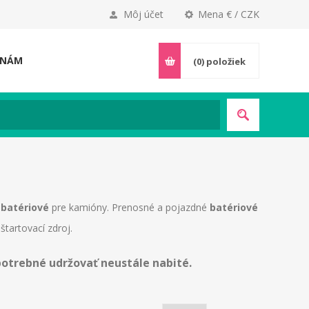
Môj účet
Mena € / CZK
 NÁM
(0)
položiek
é
batériové
pre kamióny. Prenosné a pojazdné
batériové
štartovací zdroj.
potrebné udržovať neustále nabité.