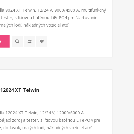
illa 9024 XT Telwin, 12/24 V, 9000/4500 A, multifunkčný
a tester, s lítiovou batériou LiFePO4 pre štartovanie
lých lodí, nákladných vozidiel atď.
A
a 12024 XT Telwin
illa 12024 XT Telwin, 12/24 V, 12000/6000 A,
pájací zdroj a tester, s lítiovou batériou LiFePO4 pre
 dodávok, malých lodí, nákladných vozidiel atď.