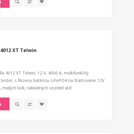
A
a 4012 XT Telwin
illa 4012 XT Telwin, 12 V, 4000 A, multifunkčný
a tester, s lítiovou batériou LiFePO4 na štartovanie 12V
malých lodí, nákladných vozidiel atď.
A