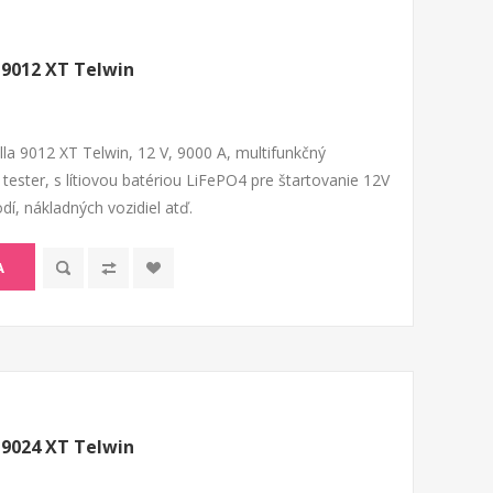
a 9012 XT Telwin
illa 9012 XT Telwin, 12 V, 9000 A, multifunkčný
a tester, s lítiovou batériou LiFePO4 pre štartovanie 12V
í, nákladných vozidiel atď.
A
a 9024 XT Telwin