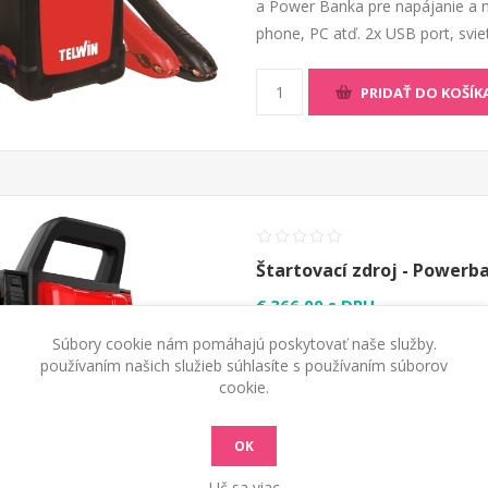
a Power Banka pre napájanie a na
phone, PC atď. 2x USB port, sviet
PRIDAŤ DO KOŠÍK
Štartovací zdroj - Powerb
€ 366,00 s DPH
Súbory cookie nám pomáhajú poskytovať naše služby.
Štartovací zdroj - Powerbanka D
používaním našich služieb súhlasíte s používaním súborov
12/24 V, Power Banka pre napájan
cookie.
elektronických prístrojov ako tab
štartovacie káble. Bezúdržbová b
OK
Uč sa viac