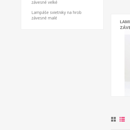
závesné velké
Lampáše svietniky na hrob
závesné malé
LAM
ZÁV