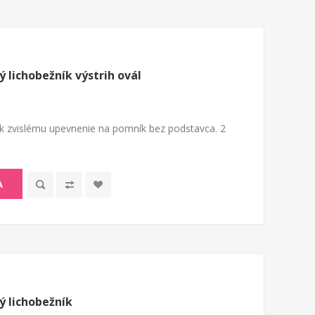
lichobežník výstrih ovál
k zvislému upevnenie na pomník bez podstavca. 2
A
 lichobežník