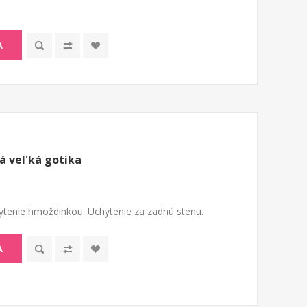
A
 vel'ká gotika
tenie hmoždinkou. Uchytenie za zadnú stenu.
A