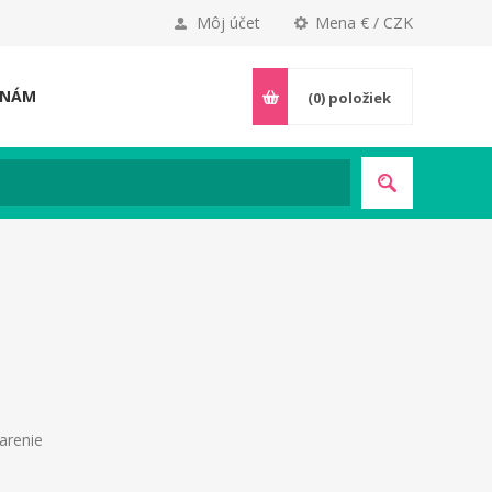
Môj účet
Mena € / CZK
 NÁM
(0)
položiek
arenie