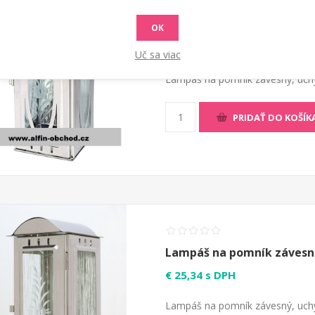
Lampáš na pomník závesn
OK
€ 25,34 s DPH
Uč sa viac
Lampáš na pomník závesný, uchy
PRIDAŤ DO KOŠÍK
Lampáš na pomník závesná 
€ 25,34 s DPH
Lampáš na pomník závesný, uchy