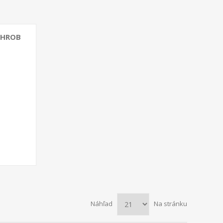
 HROB
Náhľad
Na stránku