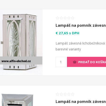
Lampáš na pomník závesný 
€ 27,65 s DPH
Lampáš závesná lichobežníková 
barevné varianty
PRIDAŤ DO KOŠÍK
Lampáš na pomník závesný