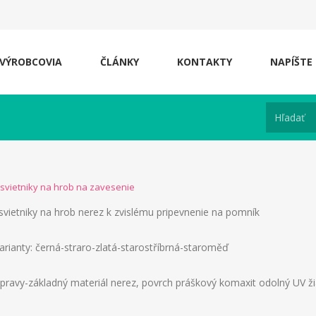
VÝROBCOVIA
ČLÁNKY
KONTAKTY
NAPÍŠTE
svietniky na hrob na zavesenie
vietniky na hrob nerez
k zvislému pripevnenie na pomník
arianty: černá-straro-zlatá-starostříbrná-staroměď
pravy-základný materiál nerez, povrch práškový komaxit odolný UV ži