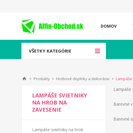
DOMOV
VŠETKY KATEGÓRIE
Produkty
Hrobové doplnky a dekorácie
Lampáše 
Lampáše s
LAMPÁŠE SVIETNIKY
NA HROB NA
B
arevné v
ZAVESENIE
Barevné ú
Lampáše svietniky na hrob