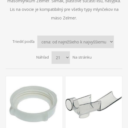
masomlýnkům Zelmer. Slimák, plastové súčasti lisu, násypka.
Lis na ovocie je kompatibilný pre všetky typy mlynčekov na
mäso Zelmer.
Triediť podľa
Náhľad
Na stránku