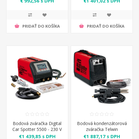
€ 992,56 s DPH
€1 401,02 s DPH
PRIDAŤ DO KOŠÍKA
PRIDAŤ DO KOŠÍKA
Bodová zváračka Digital
Bodová kondenzátorová
Car Spotter 5500 - 230 V
zváračka Telwin
Telwin
Aluspotter 6100
€1 439,85 s DPH
€1 887,17 s DPH