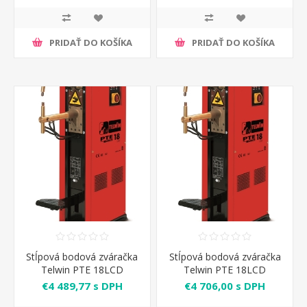
PRIDAŤ DO KOŠÍKA
PRIDAŤ DO KOŠÍKA
Stĺpová bodová zváračka
Stĺpová bodová zváračka
Telwin PTE 18LCD
Telwin PTE 18LCD
ramená 330 mm
ramená 500 mm
€4 489,77 s DPH
€4 706,00 s DPH