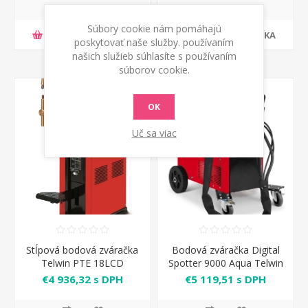
Súbory cookie nám pomáhajú
PRIDAŤ DO KOŠÍKA
PRIDAŤ DO KOŠÍKA
poskytovať naše služby. používaním
našich služieb súhlasíte s používaním
súborov cookie.
OK
Uč sa viac
Stĺpová bodová zváračka
Bodová zváračka Digital
Telwin PTE 18LCD
Spotter 9000 Aqua Telwin
ramená 700 mm
€4 936,32 s DPH
€5 119,51 s DPH