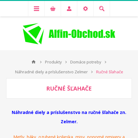
Produkty
Domáce potreby
Náhradné diely a príslušenstvo Zelmer
Ručné šľahače
RUČNÉ ŠĽAHAČE
Náhradné
diely
a
príslušenstvo
na
ručné
šľahače
zn
.
Zelmer
.
Metly
,
háky
,
ozubené
kolieska,
misy
,
ponorné
nmixery
a