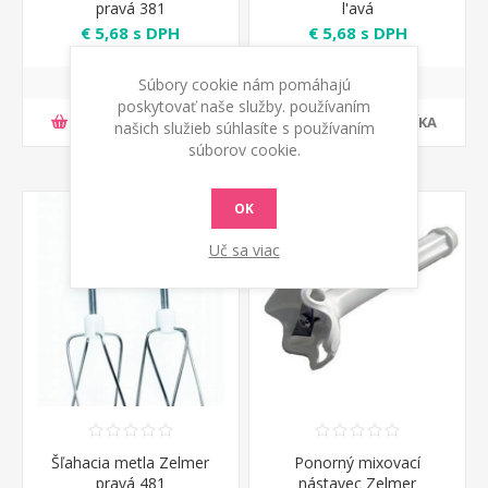
pravá 381
l'avá
€ 5,68 s DPH
€ 5,68 s DPH
Súbory cookie nám pomáhajú
poskytovať naše služby. používaním
PRIDAŤ DO KOŠÍKA
PRIDAŤ DO KOŠÍKA
našich služieb súhlasíte s používaním
súborov cookie.
OK
Uč sa viac
Šľahacia metla Zelmer
Ponorný mixovací
pravá 481
nástavec Zelmer