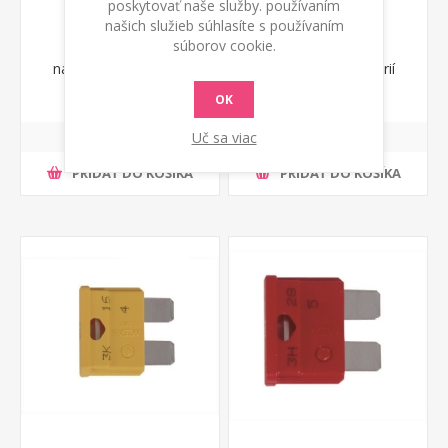
poskytovať naše služby. používaním
našich služieb súhlasíte s používaním
súborov cookie.
Poistka 7,5 A pre
Poistka 15 A pre
nabíjačky autobatérií
nabíjačky autobatérií
Telwin
Telwin
€ 0,57 s DPH
€ 0,57 s DPH
OK
Uč sa viac
PRIDAŤ DO KOŠÍKA
PRIDAŤ DO KOŠÍKA