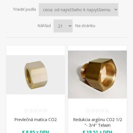
Triediť podľa
Náhľad
Na stránku
Prevlečná matica CO2
Redukcia argónu CO2 1/2
"- 3/4" Telwin
€ 8,85 s DPH
€ 18,51 s DPH