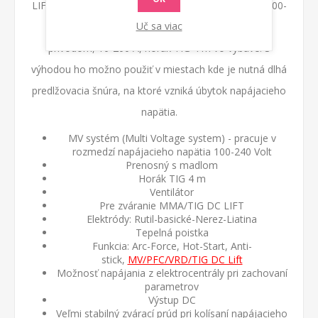
LIFTMMA Telwin, pracuje s napájacím napätím od 100-
Uč sa viac
240 V, vhodný pre použitie s dlhým predlžovacím
prívodom, 10-200 A, horák TIG 4 m vo výbave.
S
výhodou ho možno použiť v miestach kde je nutná dlhá
predlžovacia šnúra, na ktoré vzniká úbytok napájacieho
napätia.
MV systém (Multi Voltage system) - pracuje v
rozmedzí napájacieho napätia 100-240 Volt
Prenosný s madlom
Horák TIG 4 m
V
entilátor
Pre zváranie MMA/TIG DC LIFT
Elektródy: Rutil-basické-Nerez-Liatina
T
epelná poistka
Funkcia: Arc-Force, Hot-Start, Anti-
stick,
MV/PFC/VRD/TIG DC Lift
Možnosť napájania z elektrocentrály pri zachovaní
parametrov
V
ýstup DC
Veľmi stabilný zvárací prúd pri kolísaní napájacieho