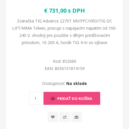
€ 731,00 s DPH
Zváračka TIG Advance 227XT MV/PFC/VRD/TIG DC
LIFT/MMA Telwin, pracuje s napájacím napätím od 100-
240 V, vhodný pre použitie s dlhým predlžovacím
prívodom, 10-200 A, horák TIG 4 m vo výbave
Kod:
852060
EAN:
8056151814159
Dostupnosť:
Na sklade
PRIDAŤ DO KOŠÍKA