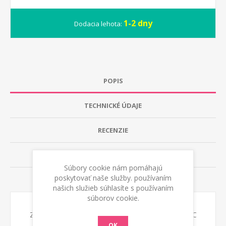
1-2 dny
Dodacia lehota:
POPIS
TECHNICKÉ ÚDAJE
RECENZIE
KONTAKTUJTE NÁS
Súbory cookie nám pomáhajú
poskytovať naše služby. používaním
RADY A TIPY TELWIN
našich služieb súhlasíte s používaním
súborov cookie.
Zváračka TIG Advance 227XT MV/PFC/VRD/TIG DC
OK