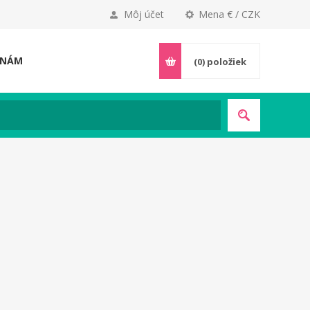
Môj účet
Mena € / CZK
 NÁM
(0)
položiek