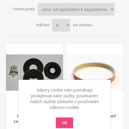
Triediť podľa
Náhľad
Na stránku
Súbory cookie nám pomáhajú
poskytovať naše služby. používaním
našich služieb súhlasíte s používaním
súborov cookie.
Ventilček so sadou
Plochý drážkový remeň
tesnení Sprinter Lavor
A1 36 Fasa
OK
€ 11,15 s DPH
€ 53,00 s DPH