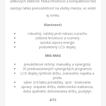
uhlíkových elektród. Nízka hmotnosť a kompaktnosť tiež
zaisťujú ľahkú prenositeľnosť na všetky miesta, vo vnútri
aj vonku.
Vlastnosti:
robustný, odolný proti nárazu a prachu
znížená hmotnosť a rozmery
vysoká úspora energie
podsvietený LCD displej
MIG-MAG
prevádzkové režimy: manuálny a synergický
35 prednastavených synergických programov
LCD displej rýchlosti drôtu, zváracieho napätia a
prúdu
výber 2/4 taktu prevádzky, spot - bodovanie
úpravy: stúpanie drôtu, elektronická reaktancia,
doba spätného dohorievania drôtu, postplyn
ATC