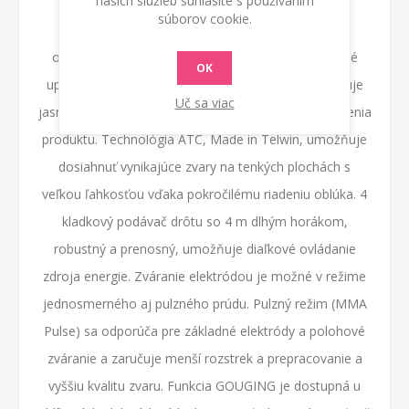
našich služieb súhlasíte s používaním
podmienok, s rôznymi materiálmi a/alebo plynmi.
súborov cookie.
Operátor môže tiež zasahovať ručne počas dĺžky
oblúka: toto nastavenie znamená, že zvar je možné
OK
upraviť podľa štýlu zvárača. Grafický displej umožňuje
Uč sa viac
jasný pohľad na hlavné parametre zvárania a nastavenia
produktu. Technológia ATC, Made in Telwin, umožňuje
dosiahnuť vynikajúce zvary na tenkých plochách s
veľkou ľahkosťou vďaka pokročilému riadeniu oblúka. 4
kladkový podávač drôtu so 4 m dlhým horákom,
robustný a prenosný, umožňuje diaľkové ovládanie
zdroja energie. Zváranie elektródou je možné v režime
jednosmerného aj pulzného prúdu. Pulzný režim (MMA
Pulse) sa odporúča pre základné elektródy a polohové
zváranie a zaručuje menší rozstrek a prepracovanie a
vyššiu kvalitu zvaru. Funkcia GOUGING je dostupná u