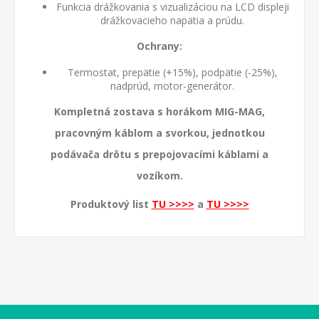
Funkcia drážkovania s vizualizáciou na LCD displeji
drážkovacieho napätia a prúdu.
Ochrany:
Termostat, prepätie (+15%), podpätie (-25%),
nadprúd, motor-generátor.
Kompletná zostava s horákom MIG-MAG,
pracovným káblom a svorkou, jednotkou
podávača drôtu s prepojovacími káblami a
vozíkom.
Produktový list
TU >>>>
a
TU >>>>