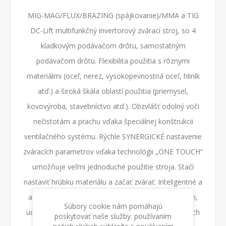
MIG-MAG/FLUX/BRAZING (spájkovanie)/MMA a TIG
DC-Lift multifunkčný invertorový zvárací stroj, so 4
kladkovým podávačom drôtu, samostatným
podávačom drôtu. Flexibilita použitia s rôznymi
materiálmi (oceľ, nerez, vysokopevnostná oceľ, hliník
atď.) a široká škála oblastí použitia (priemysel,
kovovýroba, stavebníctvo atď.). Obzvlášť odolný voči
nečistotám a prachu vďaka špeciálnej konštrukcii
ventilačného systému. Rýchle SYNERGICKÉ nastavenie
zváracích parametrov vďaka technológii „ONE TOUCH“
umožňuje veľmi jednoduché použitie stroja. Stačí
nastaviť hrúbku materiálu a začať zvárať. Inteligentné a
automatické riadenie oblúka, okamih za okamihom,
Súbory cookie nám pomáhajú
udržuje vysoký zvárací výkon za všetkých pracovných
poskytovať naše služby. používaním