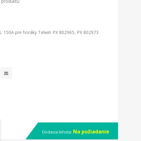
o produktu
ks. 150A pre horáky Telwin PX 802965, PX 802973
Na požiadanie
Dodacia lehota: