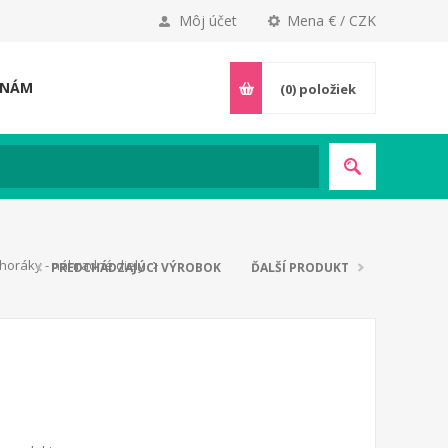
Môj účet
Mena € / CZK
 NÁM
(0)
položiek
horáky - náhradné diely
PREDCHÁDZAJÚCI VÝROBOK
ĎALŠÍ PRODUKT