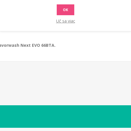
OK
RADY A TIPY
Uč sa viac
Lavorwash Next EVO 66BTA.