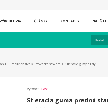
VÝROBCOVIA
ČLÁNKY
KONTAKTY
NAPÍŠTE
lahu
Príslušenstvo k umývacím strojom
Stieracie gumy a lišty
Výrobca:
Fasa
Stieracia guma predná sta