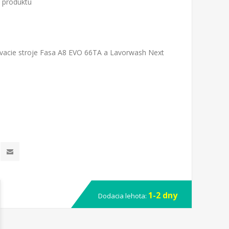
o produktu
vacie stroje Fasa A8 EVO 66TA a Lavorwash Next
1-2 dny
Dodacia lehota: