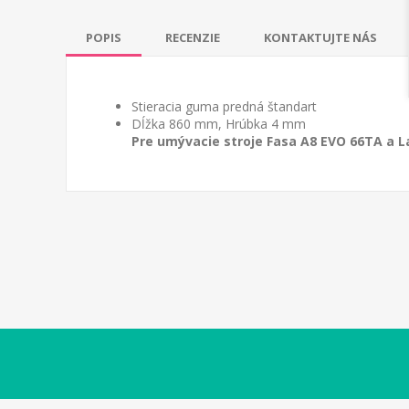
POPIS
RECENZIE
KONTAKTUJTE NÁS
Stieracia guma predná š
tandart
Dĺžka 860 mm, Hrúbka 4 mm
Pre umývacie stroje Fasa A8 EVO 66TA a 