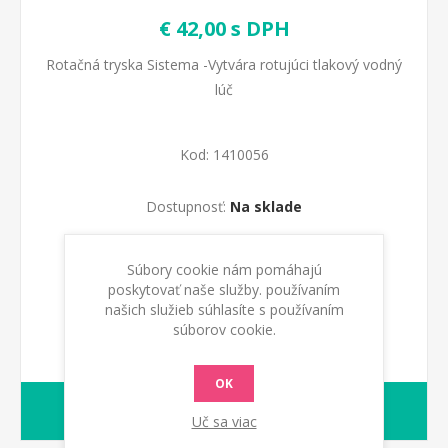
€ 42,00 s DPH
Rotačná tryska Sistema -Vytvára rotujúci tlakový vodný
lúč
Kod:
1410056
Dostupnosť:
Na sklade
PRIDAŤ DO KOŠÍKA
Súbory cookie nám pomáhajú
poskytovať naše služby. používaním
našich služieb súhlasíte s používaním
súborov cookie.
OK
1-2 dny
Dodacia lehota:
Uč sa viac