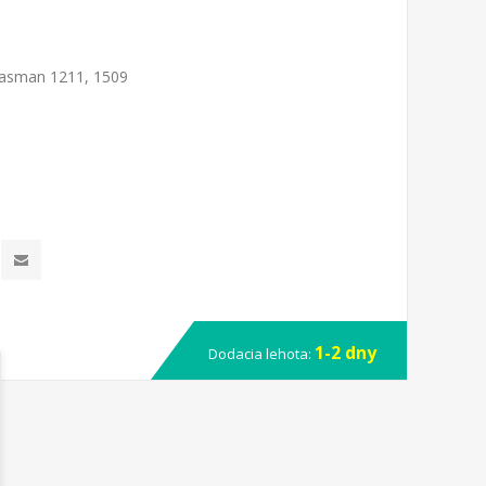
 Tasman 1211, 1509
1-2 dny
Dodacia lehota: