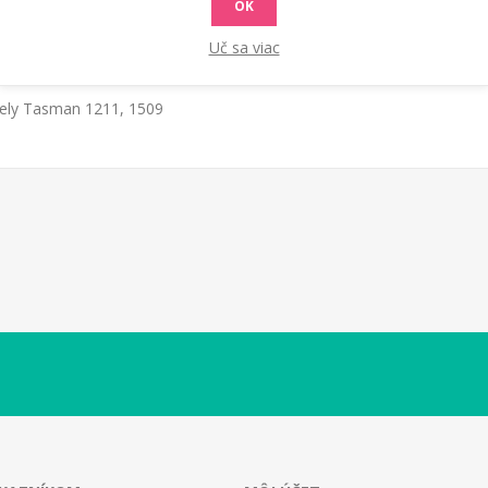
OK
Uč sa viac
dely Tasman 1211, 1509