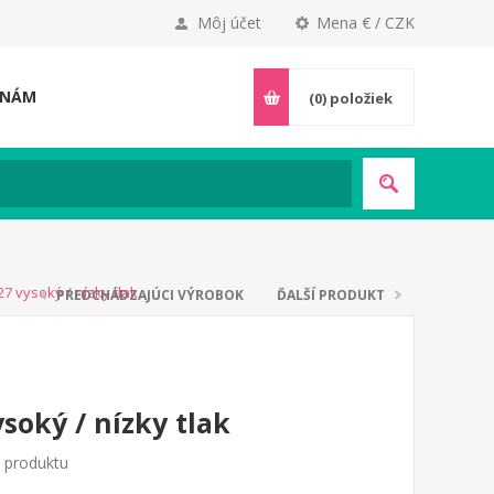
Môj účet
Mena € / CZK
 NÁM
(0)
položiek
7 vysoký / nízky tlak
PREDCHÁDZAJÚCI VÝROBOK
ĎALŠÍ PRODUKT
soký / nízky tlak
o produktu