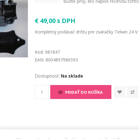
Buďte prvý, kto napíše recenziu toht
€ 49,00 s DPH
Kompletný podávač drôtu pre zváračky Telwin 24 V
Kod:
981847
EAN:
8004897986593
Dostupnosť:
Na sklade
PRIDAŤ DO KOŠÍKA