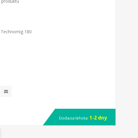
o produktu
: Technomig 180
1-2 dny
Dodacia lehota: