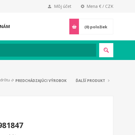
Môj účet
Mena € / CZK
 NÁM
(0)
položiek
drôtu
PREDCHÁDZAJÚCI VÝROBOK
ĎALŠÍ PRODUKT
981847