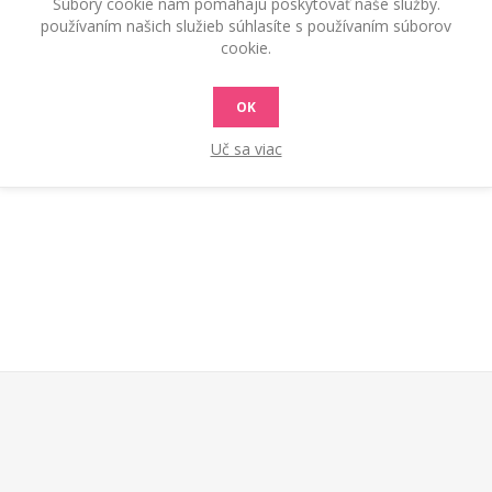
Súbory cookie nám pomáhajú poskytovať naše služby.
používaním našich služieb súhlasíte s používaním súborov
cookie.
OK
Uč sa viac