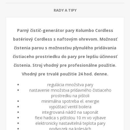
RADY A TIPY
Parný čistič-generátor pary Kolumbo Cordless
batériový Cordless s naftovým ohrevom. Možnosť
čistenia parou s možnosťou plynulého pridávania
čistiaceho prostriedku do pary pre lepšiu účinnosť
čistenia. Stroj vhodný pre profesionálne použitie.
Vhodný pre trvalé použitie 24 hod. denne.
regulácia množstva pary
nastavenie množstva prídavného čistiaceho
prostredku na pištoli
minimálna spotreba el. energie
vypúštací ventil boilera
integrovaná nádrž na saponát
flexi hadica s pištolou 10 m vo výbave
elektronicky nastavitelná teplota pary
podvozek na kolesách