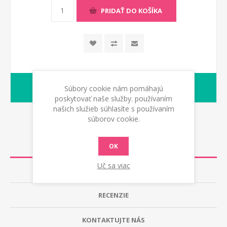
PRIDAŤ DO KOŠÍKA
Na objednávku
Súbory cookie nám pomáhajú
Dodacia lehota:
poskytovať naše služby. používaním
našich služieb súhlasíte s používaním
súborov cookie.
POPIS
OK
Uč sa viac
TECHNICKÉ ÚDAJE
RECENZIE
KONTAKTUJTE NÁS