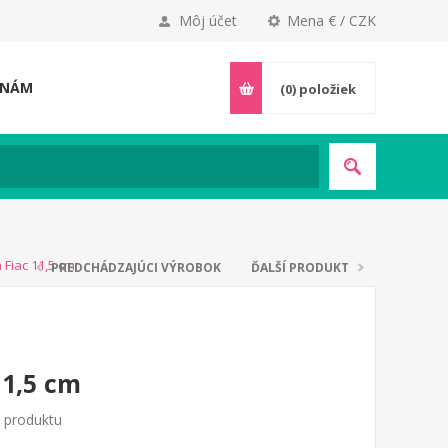
Môj účet
Mena € / CZK
 NÁM
(0)
položiek
 Fiac 11,5 cm
PREDCHÁDZAJÚCI VÝROBOK
ĎALŠÍ PRODUKT
11,5 cm
o produktu