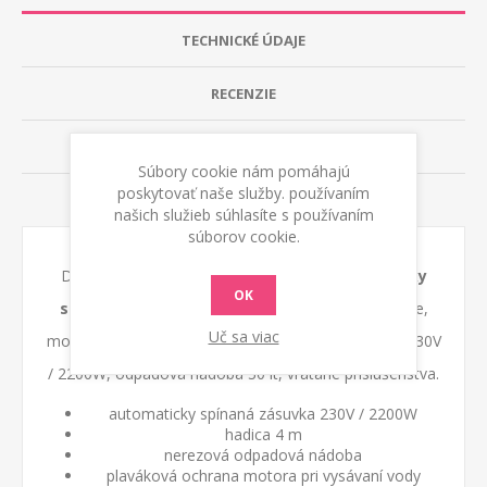
TECHNICKÉ ÚDAJE
RECENZIE
KONTAKTUJTE NÁS
Súbory cookie nám pomáhajú
poskytovať naše služby. používaním
RADY A TIPY
našich služieb súhlasíte s používaním
súborov cookie.
Dielenský vysávač FWT 30 XE FASA s
automaticky
OK
spínanou zásuvkou
, pre suché a mokré vysávanie,
Uč sa viac
motor max. 1400 W, automaticky spínaná zásuvka 230V
/ 2200W, odpadová nádoba 30 lt, vrátane príslušenstva.
automaticky spínaná zásuvka 230V / 2200W
hadica 4 m
nerezová odpadová nádoba
plaváková ochrana motora pri vysávaní vody