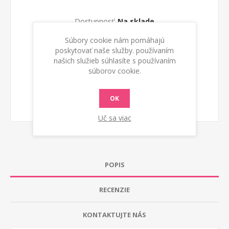
Dostupnosť:
Na sklade
Súbory cookie nám pomáhajú
PRIDAŤ DO KOŠÍKA
poskytovať naše služby. používaním
našich služieb súhlasíte s používaním
súborov cookie.
OK
Uč sa viac
POPIS
RECENZIE
KONTAKTUJTE NÁS